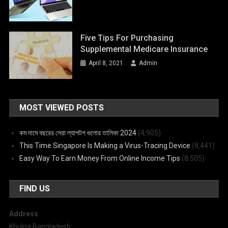
Five Tips For Purchasing
Supplemental Medicare Insurance
April 8, 2021
Admin
MOST VIEWED POSTS
কম দামে বছরের সেরা ল্যাপটপ গুলোর তালিকা 2024
(4,905)
This Time Singapore Is Making a Virus-Tracing Device
(8,441)
Easy Way To Earn Money From Online Income Tips
(8,505)
FIND US
Address
Khulna,Bangladesh