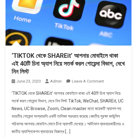
‘TIKTOK থেকে SHAREit’ আপনার মোবাইলে থাকা
এই 40টি চিনা অ্যাপ নিয়ে সতর্ক করল গোয়েন্দা বিভাগ, দেখে
নিন লিস্ট
On
June 23, 2020
Admin
Leave A Comment
‘TIKTOK
‘TIKTOK থেকে SHAREit’ আপনার মোবাইলে থাকা এই 40টি চিনা অ্যাপ নিয়ে
থেকে
সতর্ক করল গোয়েন্দা বিভাগ, দেখে নিন লিস্ট TikTok, WeChat, SHAREit, UC
SHAREit’
News, UC Browse, Zoom, Clean master মতো কয়েকটি অ্যাপস সহ
আপনার
ভারতীয় গোয়েন্দা সংস্থাগুলি একটি তালিকা সরবরাহ করেছে।জাতীয় সুরক্ষা কাউন্সিল
মোবাইলে
থাকা
সচিবালয় আপনার মোবাইল ফোনে চীনা অ্যাপটি দেখেছে। স্মার্টফোন ব্যবহারকারীদের এ
এই
জাতীয় অ্যাপ্লিকেশন ব্যবহারের বিরুদ্ধে […]