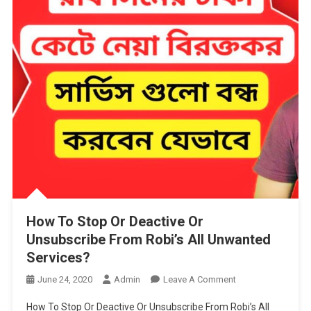
How To Stop Or Deactive Or
Unsubscribe From Robi’s All Unwanted
Services?
On
June 24, 2020
Admin
Leave A Comment
How
How To Stop Or Deactive Or Unsubscribe From Robi’s All
To