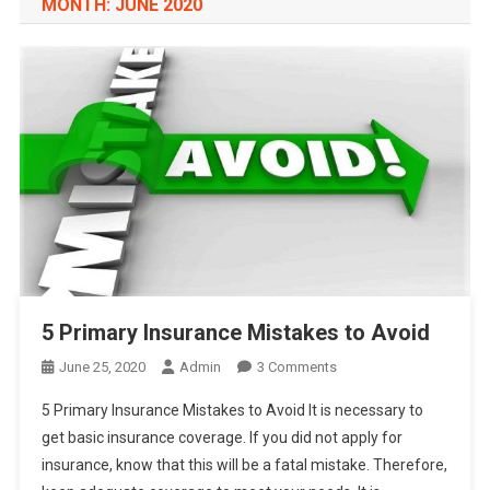
MONTH:
JUNE 2020
5 Primary Insurance Mistakes to Avoid
On
June 25, 2020
Admin
3 Comments
5
5 Primary Insurance Mistakes to Avoid It is necessary to
Primary
get basic insurance coverage. If you did not apply for
Insurance
insurance, know that this will be a fatal mistake. Therefore,
Mistakes