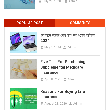
July 20, 2020
Admin
POPULAR POST
COMMENTS
কম দামে বছরের সেরা ল্যাপটপ গুলোর তালিকা
2024
May 5, 2024
Admin
Five Tips For Purchasing
Supplemental Medicare
Insurance
April 8, 2021
Admin
Reasons For Buying Life
Insurance
August 28, 2020
Admin