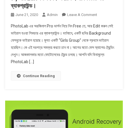
ব্যাকগ্রাউন্ড।
On
June 21, 2020
Admin
Leave A Comment
PhotoLab
PhotoLab এর অরজিনাল Pro ভার্সন নিয়ে নিন Free তে, আর Edit করুন সেই
এর
ভাইরাল হওয়া পিকচার এর ব্যাকগ্রাউন্ড। বর্তমানে, একটি ছবির Background
অরজিনাল
ফেসবুকে ভাইরাল হয়েছে। মূলত একটি “Girls Group” থেকে প্রথমে ভাইরাল
Pro
হয়েছিল। কে এই দরপত্র সমন্বয় করতে চান না। আগের মতো ফেস অ্যাপের ট্রেন্ডিং
ভার্সন
নিয়ে
দেখুন। আজকালকার মতো ফোটোলেবের ট্রেন্ড চলছে। আপনি যদি বিনামূল্যে
নিন
PhotoLab […]
Free
তে,
Continue Reading
আর
Edit
করুন
সেই
ভাইরাল
হওয়া
পিকচার
এর