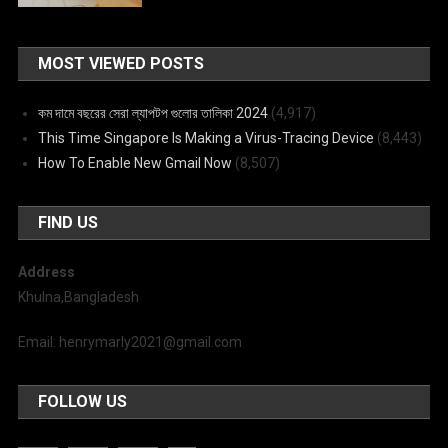
MOST VIEWED POSTS
কম দামে বছরের সেরা ল্যাপটপ গুলোর তালিকা 2024
(4,917)
This Time Singapore Is Making a Virus-Tracing Device
(8,443)
How To Enable New Gmail Now
(8,507)
FIND US
Address
Khulna,Bangladesh
Email: henrymarly2021@gmail.com
FOLLOW US