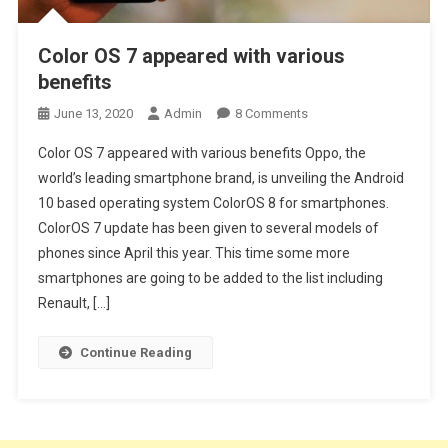
Color OS 7 appeared with various
benefits
On
June 13, 2020
Admin
8 Comments
Color
Color OS 7 appeared with various benefits Oppo, the
OS
world’s leading smartphone brand, is unveiling the Android
7
10 based operating system ColorOS 8 for smartphones.
Appeared
ColorOS 7 update has been given to several models of
With
Various
phones since April this year. This time some more
Benefits
smartphones are going to be added to the list including
Renault, […]
Continue Reading