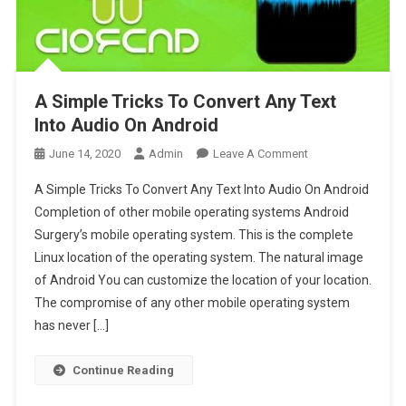
A Simple Tricks To Convert Any Text
Into Audio On Android
On
June 14, 2020
Admin
Leave A Comment
A
A Simple Tricks To Convert Any Text Into Audio On Android
Simple
Completion of other mobile operating systems Android
Tricks
Surgery’s mobile operating system. This is the complete
To
Linux location of the operating system. The natural image
Convert
Any
of Android You can customize the location of your location.
Text
The compromise of any other mobile operating system
Into
has never […]
Audio
On
Continue Reading
Android