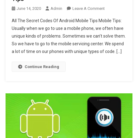
On
June 14, 2020
Admin
Leave A Comment
All
All The Secret Codes Of Android Mobile Tips Mobile Tips:
The
Usually when we go to use a mobile phone, we often have
Secret
unique kinds of problems. Sometimes we can’t solve them.
Codes
So we have to go to the mobile servicing center. We spend
Of
Android
a lot of time on our phones with unique types of code. […]
Mobile
Tips
Continue Reading