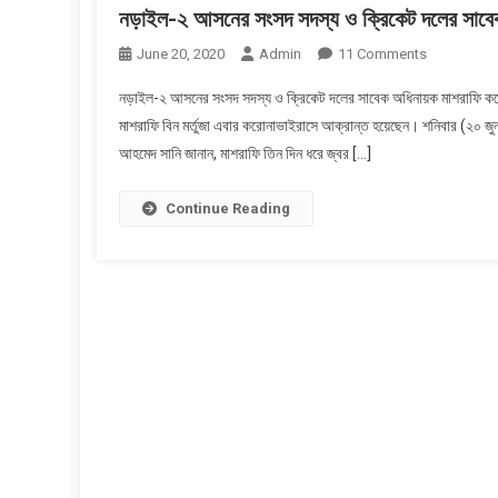
নড়াইল-২ আসনের সংসদ সদস্য ও ক্রিকেট দলের সাবে
On
June 20, 2020
Admin
11 Comments
নড়াইল-২
নড়াইল-২ আসনের সংসদ সদস্য ও ক্রিকেট দলের সাবেক অধিনায়ক মাশরাফি কর
আসনের
মাশরাফি বিন মর্তুজা এবার করোনাভাইরাসে আক্রান্ত হয়েছেন। শনিবার (২০ জু
সংসদ
আহমেদ সানি জানান, মাশরাফি তিন দিন ধরে জ্বর […]
সদস্য
ও
ক্রিকেট
Continue Reading
দলের
সাবেক
অধিনায়ক
মাশরাফি
করোনায়
আক্রান্ত।