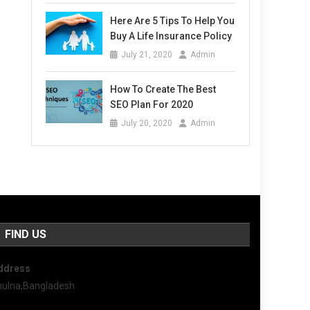
Here Are 5 Tips To Help You
Buy A Life Insurance Policy
July 21, 2020
Admin
How To Create The Best
SEO Plan For 2020
July 20, 2020
Admin
FIND US
ddress
hulna,Bangladesh