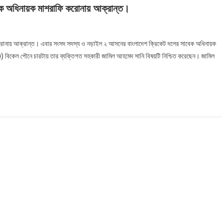
ক অধিনায়ক মাশরাফি করোনায় আক্রান্ত।
োনায় আক্রান্ত। এবার সংসদ সদস্য ও নড়াইল ২ আসনের বাংলাদেশ ক্রিকেট দলের সাবেক অধিনায়ক
ন) বিকেল পৌনে চারটায় তার ব্যক্তিগত সহকারী জামিল আহমেদ সানি বিষয়টি নিশ্চিত করেছেন। জামিল