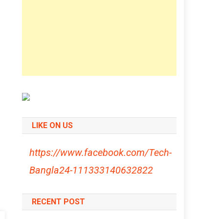
LIKE ON US
https://www.facebook.com/Tech-
Bangla24-111333140632822
RECENT POST