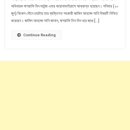
অধিনায়ক মাশরাফি বিন মর্তুজা এবার করোনাভাইরাসে আক্রান্ত হয়েছেন। শনিবার (২০
সদস্য
জুন) বিকেল পৌনে চারটায় তার ব্যক্তিগত সহকারী জামিল আহমেদ সানি বিষয়টি নিশ্চিত
ও
ক্রিকেট
করেছেন। জামিল আহমেদ সানি জানান, মাশরাফি তিন দিন ধরে জ্বর […]
দলের
সাবেক
Continue Reading
অধিনায়ক
মাশরাফি
করোনায়
আক্রান্ত।