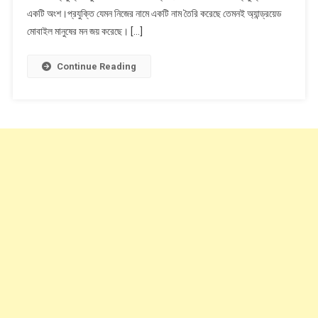
একটি অংশ।প্রযুক্তি যেমন নিজের নামে একটি নাম তৈরি করেছে তেমনই অ্যান্ড্রয়েড
মোবাইল মানুষের মন জয় করেছে। […]
Continue Reading