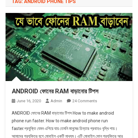
TAG:
ANDROID PHONE TIPS
ANDROID ফোনের RAM বাড়ানোর টিপস
On
June 16, 2020
Admin
24 Comments
ANDROID
ANDROID ফোনের RAM বাড়ানোর টিপস How to make android
ফোনের
phone run faster. How to make android phone run
RAM
faster.প্রযুক্তি যেমন এগিয়ে যায় তেমনি মানুষের চিন্তার প্রবাহও বৃদ্ধি পায়।
বাড়ানোর
আমাদের প্রযুক্তির যুগে মোবাইল একটি মাধ্যম। এটি মোবাইল ফোন প্রযুক্তির আর
টিপস