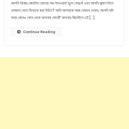
আপনি নিজের মোবাইল ফোনের লক পাসওয়ার্ড ভুলে গেছেন! এখন আপনি ফ্ল্যাশ দিতে
পাসওয়ার্ড
দোকানে যেতে বিবেচনা করা উচিত? আমি আপনাকে আজ যেভাবে দেখাব, আপনি যদি
নিজের
মোবাইলে
অন্য কোনও ফোন থেকে আপনার ফোনটি আপনার জিমেইলে এই […]
দেখার
উপায়
Continue Reading