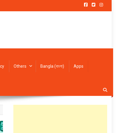
icy
Others
Bangla (বাংলা)
Apps