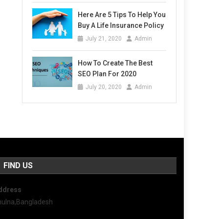
Here Are 5 Tips To Help You
Buy A Life Insurance Policy
July 21, 2020
Admin
How To Create The Best
SEO Plan For 2020
July 20, 2020
Admin
FIND US
ddress
hulna,Bangladesh