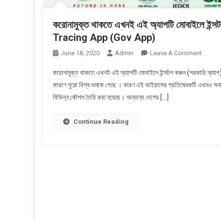
করোনামুক্ত থাকতে এখনই এই অ্যাপটি মোবাইলে ই
Tracing App (Gov App)
On
June 18, 2020
Admin
Leave A Comment
করোনামুক
করোনামুক্ত থাকতে এখনই এই অ্যাপটি মোবাইলে ইন্সটল করুন (সরকারি
থাকতে
কারণে পুরো বিশ্ব থমকে গেছে । কারণ এই ভাইরাসের প্রতিষেধকটি এখনও সনাক্
এখনই
বিভিন্ন কৌশল তৈরি করা হয়েছে। অন্যান্য দেশের […]
এই
অ্যাপটি
মোবাইলে
Continue Reading
ইন্সটল
করুন
(সরকারি
অ্যাপ)
|
How
To
Use