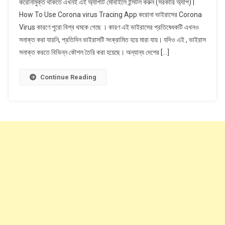
করোনামুক্ত থাকতে এখনই এই অ্যাপটি মোবাইলে ইন্সটল করুন (সরকারি অ্যাপ) |
থাকতে
How To Use Corona virus Tracing App করোনা ভাইরাসের Corona
এখনই
Virus কারণে পুরো বিশ্ব থমকে গেছে । কারণ এই ভাইরাসের প্রতিষেধকটি এখনও
এই
সনাক্ত করা যায়নি, প্রতিদিন ভাইরাসটি সংক্রামিত হয়ে মারা যায়। যদিও এই , ভাইরাস
অ্যাপটি
মোবাইলে
সনাক্ত করতে বিভিন্ন কৌশল তৈরি করা হয়েছে। অন্যান্য দেশের […]
ইন্সটল
করুন
Continue Reading
(সরকারি
অ্যাপ)
|
How
To
Use
Coronavirus
Tracing
App
(Gov
App)