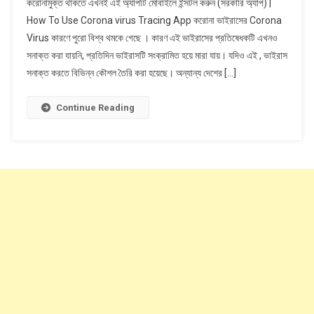
করোনামুক্ত থাকতে এখনই এই অ্যাপটি মোবাইলে ইন্সটল করুন (সরকারি অ্যাপ) |
থাকতে
How To Use Corona virus Tracing App করোনা ভাইরাসের Corona
এখনই
Virus কারণে পুরো বিশ্ব থমকে গেছে । কারণ এই ভাইরাসের প্রতিষেধকটি এখনও
এই
সনাক্ত করা যায়নি, প্রতিদিন ভাইরাসটি সংক্রামিত হয়ে মারা যায়। যদিও এই , ভাইরাস
অ্যাপটি
মোবাইলে
সনাক্ত করতে বিভিন্ন কৌশল তৈরি করা হয়েছে। অন্যান্য দেশের […]
ইন্সটল
করুন
Continue Reading
(সরকারি
অ্যাপ)
|
How
To
Use
Coronavirus
Tracing
App
(Gov
App)