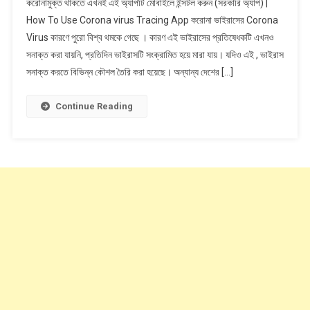
করোনামুক্ত থাকতে এখনই এই অ্যাপটি মোবাইলে ইন্সটল করুন (সরকারি অ্যাপ) |
থাকতে
How To Use Corona virus Tracing App করোনা ভাইরাসের Corona
এখনই
Virus কারণে পুরো বিশ্ব থমকে গেছে । কারণ এই ভাইরাসের প্রতিষেধকটি এখনও
এই
সনাক্ত করা যায়নি, প্রতিদিন ভাইরাসটি সংক্রামিত হয়ে মারা যায়। যদিও এই , ভাইরাস
অ্যাপটি
মোবাইলে
সনাক্ত করতে বিভিন্ন কৌশল তৈরি করা হয়েছে। অন্যান্য দেশের […]
ইন্সটল
করুন
Continue Reading
(সরকারি
অ্যাপ)
|
How
To
Use
Coronavirus
Tracing
App
(Gov
App)