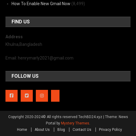
How To Enable New Gmail Now
(8,499)
FIND US
Address
Khulna,Bangladesh
Email: henrymarly2021@gmail.com
FOLLOW US
Copyright 2020-2024© All rights reserved TechBD24.xyz
|
Theme: News
Portal by
Mystery Themes
.
Home
About Us
Blog
Contact Us
Privacy Policy