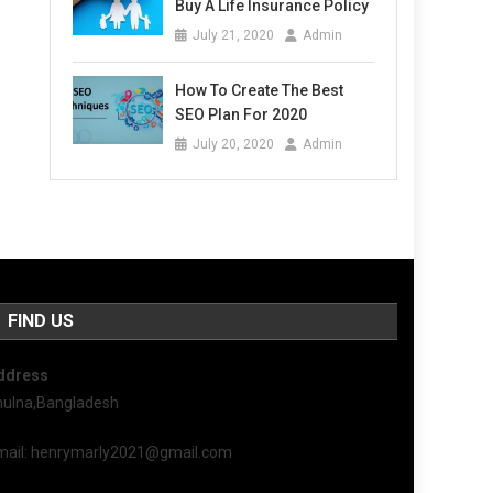
Buy A Life Insurance Policy
July 21, 2020
Admin
How To Create The Best
SEO Plan For 2020
July 20, 2020
Admin
FIND US
ddress
hulna,Bangladesh
mail: henrymarly2021@gmail.com