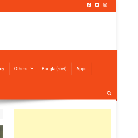
icy
Others
Bangla (বাংলা)
Apps