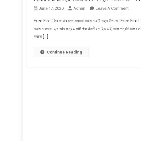
On
June 17, 2020
Admin
Leave A Comment
Free
Free Fire: ফ্রি ফায়ার লেগ সমস্যা সমাধান ৫টি সহজ উপায়ে | Free Fire 
Fire:
সমাধান করতে হবে তার জন্য একটি প্রয়োজনীয় গাইড এই সহজ পদ্ধতিগুলি ফোনট
ফ্রি
করতে […]
ফায়ার
লেগ
সমস্যা
Continue Reading
সমাধান
৫টি
সহজ
উপায়ে
|
Free
Fire
Lag
Fix
In
Bangla