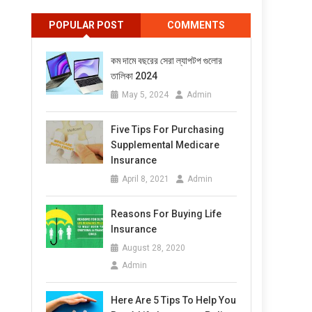
POPULAR POST
COMMENTS
কম দামে বছরের সেরা ল্যাপটপ গুলোর
তালিকা 2024
May 5, 2024
Admin
Five Tips For Purchasing
Supplemental Medicare
Insurance
April 8, 2021
Admin
Reasons For Buying Life
Insurance
August 28, 2020
Admin
Here Are 5 Tips To Help You