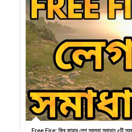
Free Fire: ফ্রি ফায়ার লেগ সমস্যা সমাধান ৫টি