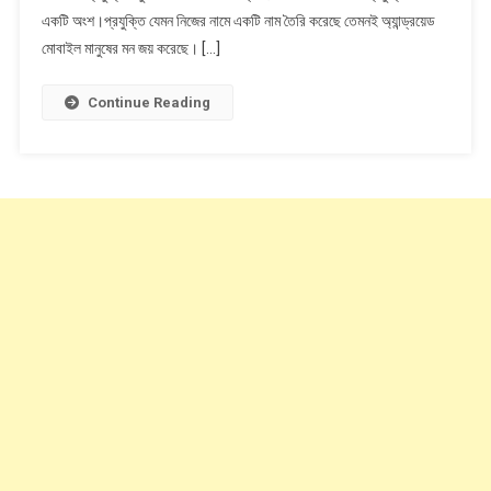
একটি অংশ।প্রযুক্তি যেমন নিজের নামে একটি নাম তৈরি করেছে তেমনই অ্যান্ড্রয়েড
মোবাইল মানুষের মন জয় করেছে। […]
Continue Reading