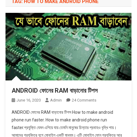
TAG:
HOW TO MAKE ANDROID PHONE
ANDROID ফোনের RAM বাড়ানোর টিপস
On
June 16, 2020
Admin
24 Comments
ANDROID
ANDROID ফোনের RAM বাড়ানোর টিপস How to make android
ফোনের
phone run faster. How to make android phone run
RAM
faster.প্রযুক্তি যেমন এগিয়ে যায় তেমনি মানুষের চিন্তার প্রবাহও বৃদ্ধি পায়।
বাড়ানোর
আমাদের প্রযুক্তির যুগে মোবাইল একটি মাধ্যম। এটি মোবাইল ফোন প্রযুক্তির আর
টিপস