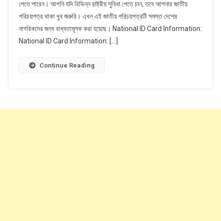
পেতে পারেন। আপনি যদি বিভিন্ন রাষ্ট্রীয় সুবিধা পেতে চান, তবে আপনার জাতীয়
পরিচয়পত্রের
পরিচয়পত্র থাকা খুব জরুরি। এখন এই জাতীয় পরিচয়পত্রটি সমস্ত দেশের
নম্বরে
আপনার
নাগরিকদের জন্য বাধ্যতামূলক করা হয়েছে। National ID Card Information:
কি
National ID Card Information: […]
তথ্য
লুকানো
Continue Reading
আছে।