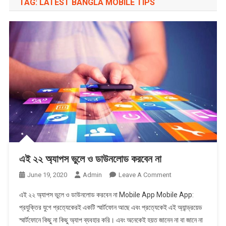
TAG:
LATEST BANGLA MOBILE TIPS
এই ২২ অ্যাপস ভুলে ও ডাউনলোড করবেন না
On
June 19, 2020
Admin
Leave A Comment
এই
এই ২২ অ্যাপস ভুলে ও ডাউনলোড করবেন না Mobile App Mobile App:
২২
প্রযুক্তির যুগে প্রত্যেকেরই একটি স্মার্টফোন আছে এবং প্রত্যেকেই এই অ্যান্ড্রয়েড
অ্যাপস
স্মার্টফোনে কিছু না কিছু অ্যাপ ব্যবহার করি। এবং অনেকেই হয়ত জানেন না বা জানে না
ভুলে