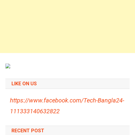
LIKE ON US
https://www.facebook.com/Tech-Bangla24-
111333140632822
RECENT POST