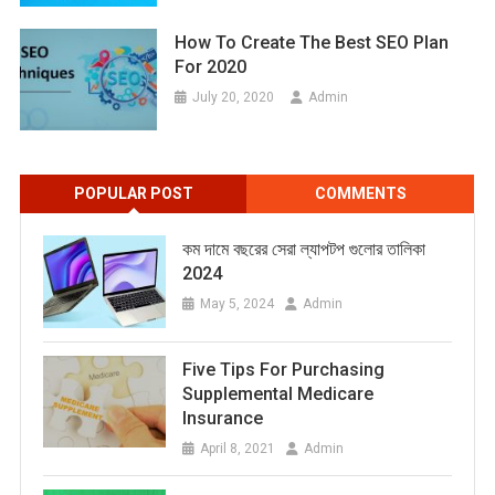
How To Create The Best SEO Plan
For 2020
July 20, 2020
Admin
POPULAR POST
COMMENTS
কম দামে বছরের সেরা ল্যাপটপ গুলোর তালিকা
2024
May 5, 2024
Admin
Five Tips For Purchasing
Supplemental Medicare
Insurance
April 8, 2021
Admin