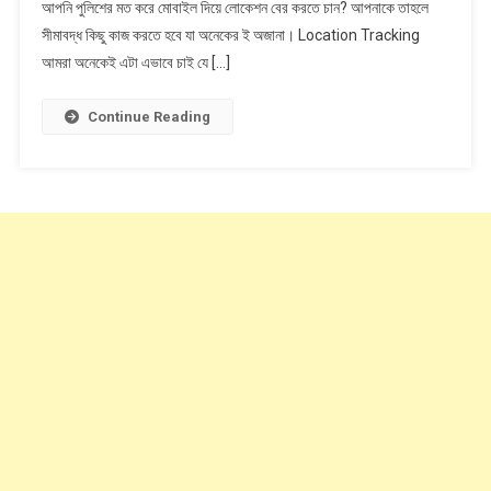
আপনি পুলিশের মত করে মোবাইল দিয়ে লোকেশন বের করতে চান? আপনাকে তাহলে
মোবাইল
সীমাবদ্ধ কিছু কাজ করতে হবে যা অনেকের ই অজানা। Location Tracking
নাম্বার
দিয়ে
আমরা অনেকেই এটা এভাবে চাই যে […]
লোকেশন
বের
Continue Reading
করার
সহজ
উপায়