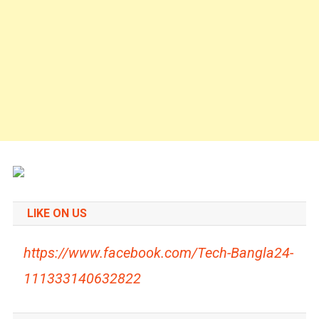
LIKE ON US
https://www.facebook.com/Tech-Bangla24-
111333140632822