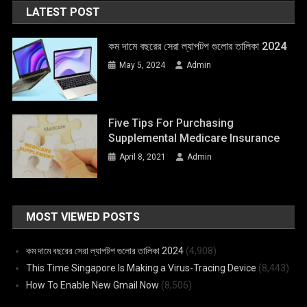
LATEST POST
কম দামে বছরের সেরা ল্যাপটপ গুলোর তালিকা 2024
May 5, 2024
Admin
Five Tips For Purchasing
Supplemental Medicare Insurance
April 8, 2021
Admin
MOST VIEWED POSTS
কম দামে বছরের সেরা ল্যাপটপ গুলোর তালিকা 2024
(4,908)
This Time Singapore Is Making a Virus-Tracing Device
(8,443)
How To Enable New Gmail Now
(8,506)