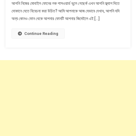
আপনি নিজের মোবাইল ফোনের লক পাসওয়ার্ড ভুলে গেছেন! এখন আপনি ফ্ল্যাশ দিতে
পাসওয়ার্ড
দোকানে যেতে বিবেচনা করা উচিত? আমি আপনাকে আজ যেভাবে দেখাব, আপনি যদি
নিজের
মোবাইলে
অন্য কোনও ফোন থেকে আপনার ফোনটি আপনার জিমেইলে এই […]
দেখার
উপায়
Continue Reading