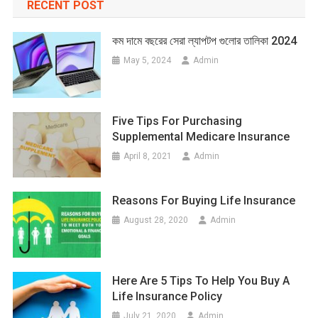
RECENT POST
কম দামে বছরের সেরা ল্যাপটপ গুলোর তালিকা 2024
May 5, 2024
Admin
Five Tips For Purchasing
Supplemental Medicare Insurance
April 8, 2021
Admin
Reasons For Buying Life Insurance
August 28, 2020
Admin
Here Are 5 Tips To Help You Buy A
Life Insurance Policy
July 21, 2020
Admin