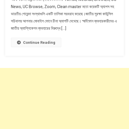
SHAREit’
News, UC Browse, Zoom, Clean master মতো কয়েকটি অ্যাপস সহ
আপনার
ভারতীয় গোয়েন্দা সংস্থাগুলি একটি তালিকা সরবরাহ করেছে।জাতীয় সুরক্ষা কাউন্সিল
মোবাইলে
থাকা
সচিবালয় আপনার মোবাইল ফোনে চীনা অ্যাপটি দেখেছে। স্মার্টফোন ব্যবহারকারীদের এ
এই
জাতীয় অ্যাপ্লিকেশন ব্যবহারের বিরুদ্ধে […]
40টি
চিনা
Continue Reading
অ্যাপ
নিয়ে
সতর্ক
করল
গোয়েন্দা
বিভাগ,
দেখে
নিন
লিস্ট