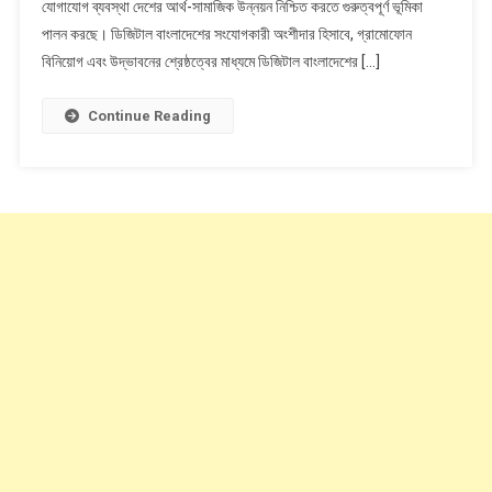
যোগাযোগ ব্যবস্থা দেশের আর্থ-সামাজিক উন্নয়ন নিশ্চিত করতে গুরুত্বপূর্ণ ভূমিকা
প্রদানে
VoLTE
পালন করছে। ডিজিটাল বাংলাদেশের সংযোগকারী অংশীদার হিসাবে, গ্রামোফোন
চালু
বিনিয়োগ এবং উদ্ভাবনের শ্রেষ্ঠত্বের মাধ্যমে ডিজিটাল বাংলাদেশের […]
করলো।
VoLTE
Continue Reading
সম্পর্কে
জানুন
সহজ
ভাষায়