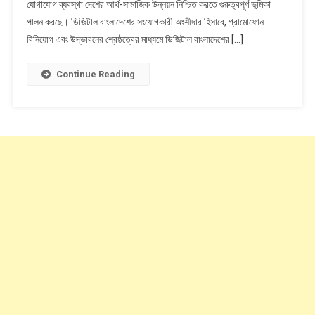
যোগাযোগ ব্যবস্থা দেশের আর্থ-সামাজিক উন্নয়ন নিশ্চিত করতে গুরুত্বপূর্ণ ভূমিকা
প্রদানে
VoLTE
পালন করছে। ডিজিটাল বাংলাদেশের সংযোগকারী অংশীদার হিসাবে, গ্রামোফোন
চালু
বিনিয়োগ এবং উদ্ভাবনের শ্রেষ্ঠত্বের মাধ্যমে ডিজিটাল বাংলাদেশের […]
করলো।
VoLTE
Continue Reading
সম্পর্কে
জানুন
সহজ
ভাষায়